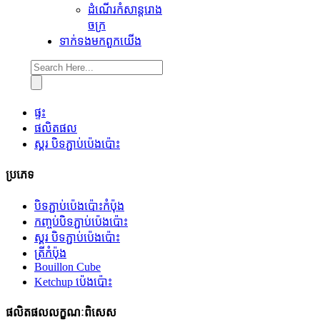
ដំណើរកំសាន្តរោង
ចក្រ
ទាក់ទង​មក​ពួក​យើង
ផ្ទះ
ផលិតផល
ស្គរ បិទភ្ជាប់ប៉េងប៉ោះ
ប្រភេទ
បិទភ្ជាប់ប៉េងប៉ោះកំប៉ុង
កញ្ចប់បិទភ្ជាប់ប៉េងប៉ោះ
ស្គរ បិទភ្ជាប់ប៉េងប៉ោះ
ត្រីកំប៉ុង
Bouillon Cube
Ketchup ប៉េងប៉ោះ
ផលិតផលលក្ខណៈពិសេស