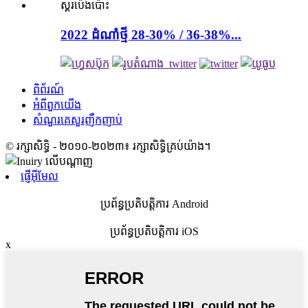
2022 ដំណាំថ្មី 28-30% / 36-38%...
ពិព័រណ៍
អំពី​ពួក​យើង
សំណួរគេសួរញឹកញាប់
© រក្សាសិទ្ធិ - ២០១០-២០២៣៖ រក្សាសិទ្ធិគ្រប់យ៉ាង។
ផ្ញើអ៊ីមែល
ប្រព័ន្ធប្រតិបត្តិការ Android
ប្រព័ន្ធប្រតិបត្តិការ iOS
x