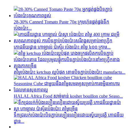
28-30% Canned Tomato Paste 70g ក្រុមហ៊ុនផ្គត់ផ្គង់ទឹក
ប៉េងប៉ោះ...
ភោជនីយដ្ធាន ហាឡាល់ ប៉ាស្ទ័រ ប៉េងប៉ោះ តម្លៃ ៤០០ ក្រាម...
តម្លៃប៉េងប៉ោះ ketchup ល្អបំផុត តោនបិទភ្ជាប់ប៉េងប៉ោះ manufactu...
HALAL Africa Food សាច់មាន់ kosher bouillon cube Seaso...
ទឹកជ្រលក់ប៉េងប៉ោះបិទភ្ជាប់ល្បឿនលឿនដោយស្វ័យប្រវត្តិ ភោជនីយ
ដ្ឋាន...