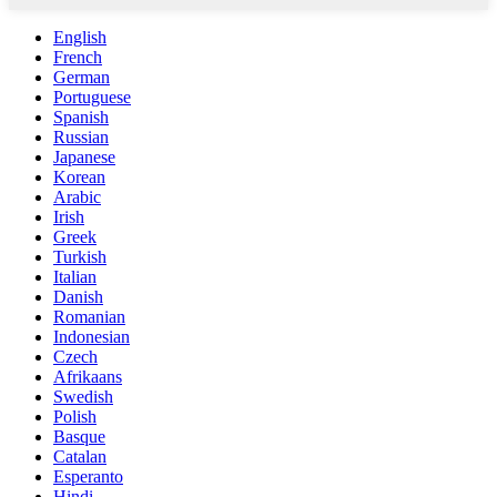
English
French
German
Portuguese
Spanish
Russian
Japanese
Korean
Arabic
Irish
Greek
Turkish
Italian
Danish
Romanian
Indonesian
Czech
Afrikaans
Swedish
Polish
Basque
Catalan
Esperanto
Hindi