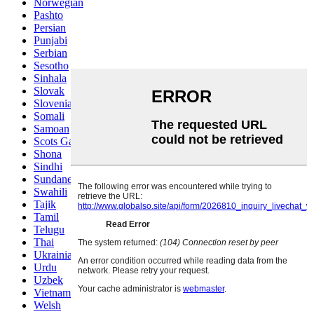
Norwegian
Pashto
Persian
Punjabi
Serbian
Sesotho
Sinhala
Slovak
Slovenian
Somali
Samoan
Scots Gaelic
Shona
Sindhi
Sundanese
Swahili
Tajik
Tamil
Telugu
Thai
Ukrainian
Urdu
Uzbek
Vietnamese
Welsh