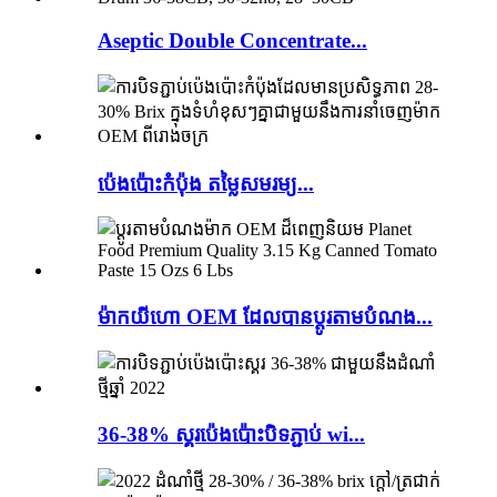
Aseptic Double Concentrate...
ប៉េងប៉ោះកំប៉ុង តម្លៃសមរម្យ...
ម៉ាកយីហោ OEM ដែលបានប្ដូរតាមបំណង...
36-38% ស្គរប៉េងប៉ោះបិទភ្ជាប់ wi...