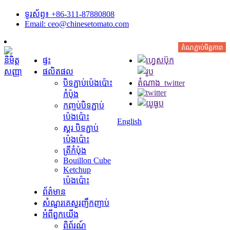
ទូរស័ព្ទ៖ +86-311-87880808
Email: ceo@chinesetomato.com
តំណភ្ជាប់មិត្តភាព
ផ្ទះ
ផលិតផល
បិទភ្ជាប់ប៉េងប៉ោះ
កំប៉ុង
កញ្ចប់បិទភ្ជាប់
ប៉េងប៉ោះ
English
ស្គរ បិទភ្ជាប់
ប៉េងប៉ោះ
ត្រីកំប៉ុង
Bouillon Cube
Ketchup
ប៉េងប៉ោះ
ព័ត៌មាន
សំណួរគេសួរញឹកញាប់
អំពី​ពួក​យើង
ពិព័រណ៍