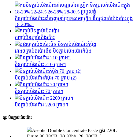
បិទភ្ជាប់ប៉េងប៉ោះនាំចេញទៅប្រទេសអាហ្រ្វិក ទឹកជ្រលក់ប៉េងប៉ោះក្នុង
18-20%...
កញ្ចប់បិទភ្ជាប់ប៉េងប៉ោះ
រោងចក្រប៉េងប៉ោះចិន បិទភ្ជាប់ប៉េងប៉ោះកំប៉ុង
បិទភ្ជាប់ប៉េងប៉ោះ 210 ក្រាម។
បិទភ្ជាប់ប៉េងប៉ោះកំប៉ុង 70 ក្រាម (2)
បិទភ្ជាប់ប៉េងប៉ោះ 70 ក្រាម។
បិទភ្ជាប់ប៉េងប៉ោះ 2200 ក្រាម។
ស្គរ បិទភ្ជាប់ប៉េងប៉ោះ